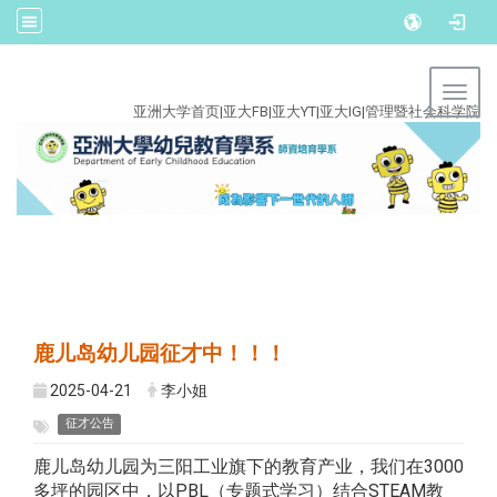
:::
Toggl
亚洲大学首页
|
亚大FB
|
亚大YT
|
亚大IG
|
管理暨社会科学院
鹿儿岛幼儿园征才中！！！
2025-04-21
李小姐
征才公告
鹿儿岛幼儿园为三阳工业旗下的教育产业，我们在3000
多坪的园区中，以PBL（专题式学习）结合STEAM教