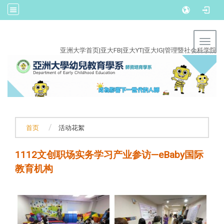
:::
Toggl
亚洲大学首页
|
亚大FB
|
亚大YT
|
亚大IG
|
管理暨社会科学院
首页
活动花絮
1112文创职场实务学习产业参访—eBaby国际
教育机构