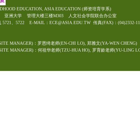
LDHOOD EDUCATION, ASIA EDUCATION (师资培育学系)
00号 亚洲大学 管理大楼三楼M303 人文社会学院联合办公室
机 5721、5722 E-MAIL：ECE@ASIA.EDU.TW
传真(FAX)：(04)2332
ITE MANAGER)：罗恩绮老师(EN-CHI LO)
, 郑雅文
(YA-WEN CHENG)
TE MANAGER)：何祖华老师(TZU-HUA HO), 罗育龄老师(YU-LING LO