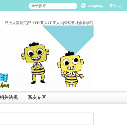
Language
登入
:::
亚洲大学首页
|
亚大FB
|
亚大YT
|
亚大IG
|
管理暨社会科学院
相关法规
系友专区