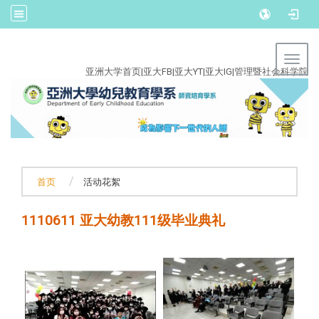
:::
Toggl
亚洲大学首页
|
亚大FB
|
亚大YT
|
亚大IG
|
管理暨社会科学院
首页
活动花絮
1110611 亚大幼教111级毕业典礼