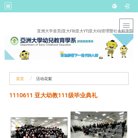
:::
Toggl
亚洲大学首页
|
亚大FB
|
亚大YT
|
亚大IG
|
管理暨社会科学院
首页
活动花絮
1110611 亚大幼教111级毕业典礼