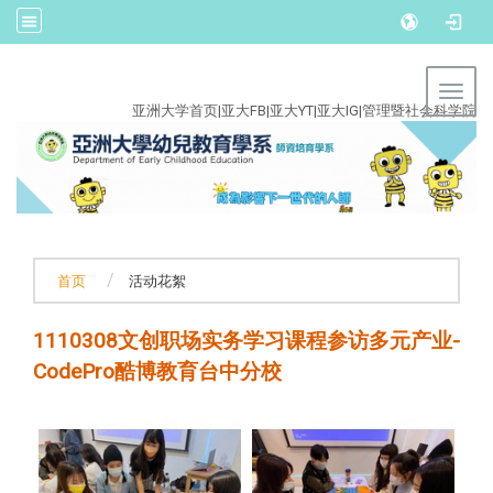
:::
Toggl
亚洲大学首页
|
亚大FB
|
亚大YT
|
亚大IG
|
管理暨社会科学院
首页
活动花絮
1110308文创职场实务学习课程参访多元产业-
CodePro酷博教育台中分校