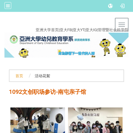
:::
Toggl
亚洲大学首页
|
亚大FB
|
亚大YT
|
亚大IG
|
管理暨社会科学院
首页
活动花絮
1092文创职场参访-南屯亲子馆