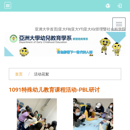
:::
Toggl
亚洲大学首页
|
亚大FB
|
亚大YT
|
亚大IG
|
管理暨社会科学院
首页
活动花絮
1091特殊幼儿教育课程活动-PBL研讨