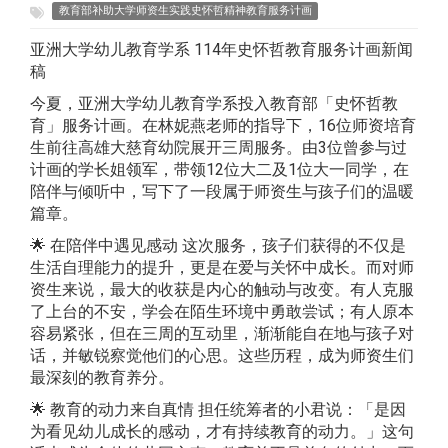
教育部补助大学师资生实践史怀哲精神教育服务计画
亚洲大学幼儿教育学系 114年史怀哲教育服务计画新闻
稿
今夏，亚洲大学幼儿教育学系投入教育部「史怀哲教
育」服务计画。在林妮燕老师的指导下，16位师资培育
生前往高雄大慈育幼院展开三周服务。由3位曾参与过
计画的学长姐领军，带领12位大二及1位大一同学，在
陪伴与倾听中，写下了一段属于师资生与孩子们的温暖
篇章。
🌟 在陪伴中遇见感动 这次服务，孩子们获得的不仅是
生活自理能力的提升，更是在爱与关怀中成长。而对师
资生来说，最大的收获是内心的触动与改变。有人克服
了上台的不安，学会在陌生环境中勇敢尝试；有人原本
容易紧张，但在三周的互动里，渐渐能自在地与孩子对
话，并敏锐察觉他们的心思。这些历程，成为师资生们
最深刻的教育养分。
🌟 教育的动力来自真情 担任统筹者的小君说：「是因
为看见幼儿成长的感动，才有持续教育的动力。」这句