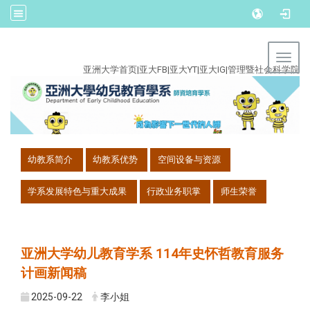
:::
Toggl
亚洲大学首页
|
亚大FB
|
亚大YT
|
亚大IG
|
管理暨社会科学院
:::
幼教系简介
幼教系优势
空间设备与资源
学系发展特色与重大成果
行政业务职掌
师生荣誉
亚洲大学幼儿教育学系 114年史怀哲教育服务
计画新闻稿
2025-09-22
李小姐