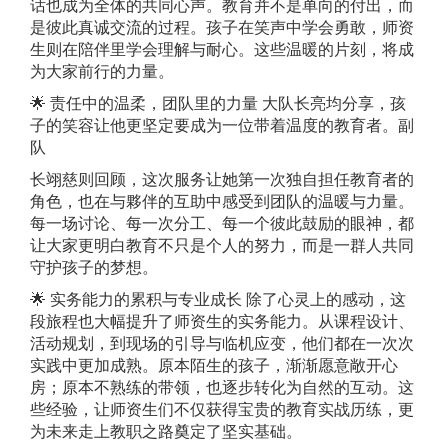
话也成为全体的共同心声。教育并不是单向的付出，而
是彼此真诚交流的过程。孩子在笑声中学会勇敢，师资
生则在陪伴里学会理解与耐心。这些温暖的片刻，将成
为大家前行的力量。
🌟 责任中的温柔，团队里的力量 大队长亮均分享，孩
子的笑容让他更坚定要成为一位带着温度的教育者。副
队
长翊慈则回顾，这次服务让她第一次独自担任教育者的
角色，也在与夥伴的互助中感受到团队的温暖与力量。
每一场讨论、每一次分工、每一个彼此鼓励的眼神，都
让大家更明白教育不只是个人的努力，而是一群人共同
守护孩子的梦想。
🌟 实务能力的累积与专业成长 除了心灵上的感动，这
段旅程也大幅提升了师资生的实务能力。从课程设计、
活动规划，到现场的引导与临机应变，他们都在一次次
实践中更加成熟。原本陌生的孩子，渐渐愿意敞开心
房；原本不熟练的带领，也逐步转化为自然的互动。这
些经验，让师资生们不仅获得宝贵的教育实战历练，更
为未来走上教职之路奠定了坚实基础。