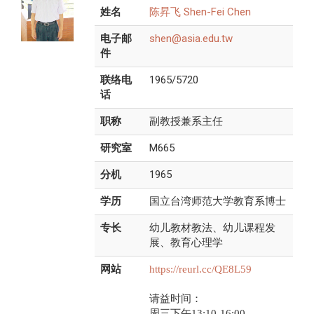
姓名
陈昇飞 Shen-Fei Chen
电子邮
shen@asia.edu.tw
件
联络电
1965/5720
话
职称
副教授兼系主任
研究室
M665
分机
1965
学历
国立台湾师范大学教育系博士
专长
幼儿教材教法、幼儿课程发
展、教育心理学
网站
https://reurl.cc/QE8L59
请益时间：
周三下午13:10-16:00