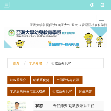
:::
Toggl
亚洲大学首页
|
亚大FB
|
亚大YT
|
亚大IG
|
管理暨社会科学院
首页
学系介绍
行政业务职掌
:::
幼教系简介
幼教系优势
空间设备与资源
学系发展特色与重大成果
行政业务职掌
师生荣誉
状态
专任师资,副教授兼系主任