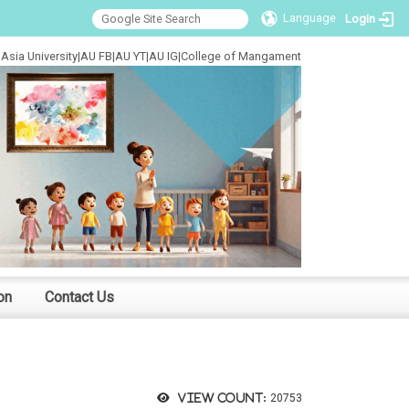
Language
Login
Asia University
|
AU FB
|
AU YT
|
AU IG
|
College of Mangament
on
Contact Us
View count:
20753