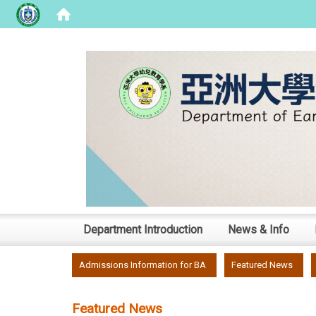
:::
Department Introduction
News & Info
:::
Admissions Information for BA
Featured News
Featured News