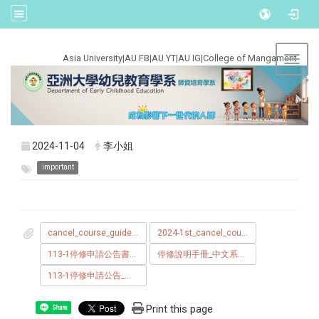
:::
Asia University
|
AU FB
|
AU YT
|
AU IG
|
College of Mangament
Toggl
2024-11-04
李小姐
important
cancel_course_guide_book.pdf
2024-1st_cancel_course.pdf
113-1停修申請公告書函.pdf
停修說明手冊_中文系統_.pdf
113-1停修申請公告_中文.pdf
Print this page
Share