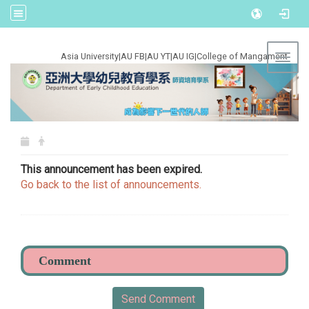
:::
Asia University
|
AU FB
|
AU YT
|
AU IG
|
College of Mangament
Toggl
This announcement has been expired.
Go back to the list of announcements.
Send Comment