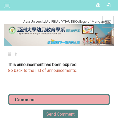
:::
Asia University
|
AU FB
|
AU YT
|
AU IG
|
College of Mangament
Toggl
This announcement has been expired.
Go back to the list of announcements.
Send Comment