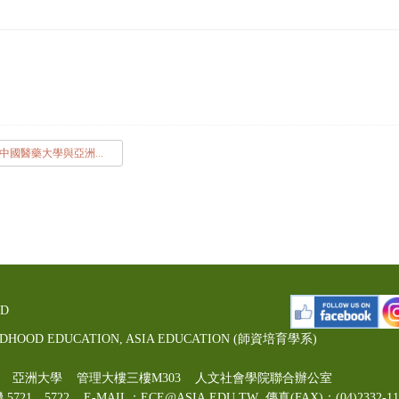
中國醫藥大學與亞洲大學學生修讀輔系_雙主修申請表_new.odt
ED
LDHOOD EDUCATION, ASIA EDUCATION (師資培育學系)
00號 亞洲大學 管理大樓三樓M303 人文社會學院聯合辦公室
機 5721、5722 E-MAIL：ECE@ASIA.EDU.TW
傳真(FAX)：(04)2332