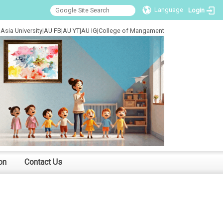
Language
Login
Asia University
|
AU FB
|
AU YT
|
AU IG
|
College of Mangament
on
Contact Us