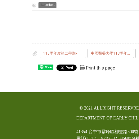
important
113學年度第二學期-各系開放_本校_或_中醫大_學生申請_輔系_雙主修_繳交資料與修習科目學分規定.pdf
中國醫藥大學113學年度第2學期開放_本校_或_亞洲大學_學生申請_輔系_雙主修_注意事項.pdf
Print this page
Share
© 2021 ALLRIGHT RESERVR
DEPARTMENT OF EARLY CHI
41354 台中市霧峰區柳豐路5
電話(TEL)：(04)2332-3456轉分