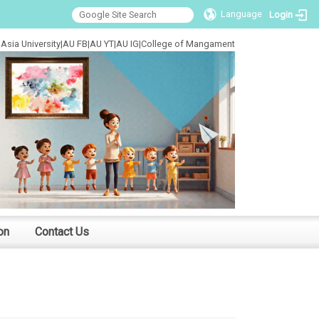
Language
Login
Asia University
|
AU FB
|
AU YT
|
AU IG
|
College of Mangament
on
Contact Us