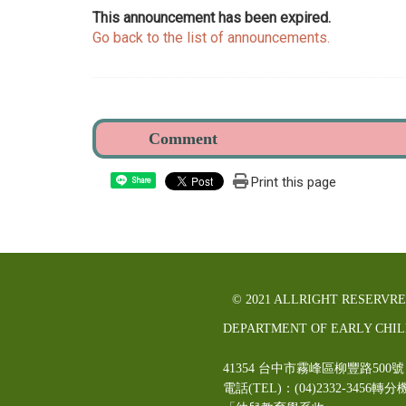
This announcement has been expired.
Go back to the list of announcements.
Print this page
Share
© 2021 ALLRIGHT RESERVR
DEPARTMENT OF EARLY CHI
41354 台中市霧峰區柳豐路5
電話(TEL)：(04)2332-3456轉分