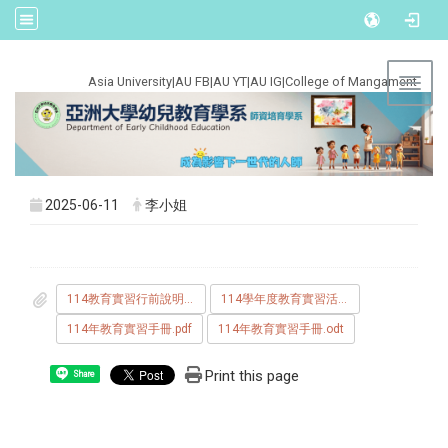
:::
Asia University
|
AU FB
|
AU YT
|
AU IG
|
College of Mangament
Toggl
2025-06-11
李小姐
114教育實習行前說明會.pdf
114學年度教育實習活動規劃與注意事項0609修.pdf
114年教育實習手冊.pdf
114年教育實習手冊.odt
Print this page
Share