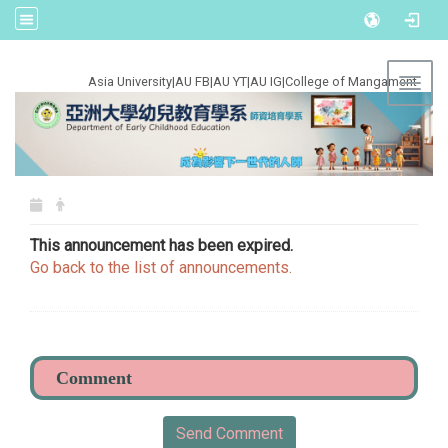
:::
Asia University
|
AU FB
|
AU YT
|
AU IG
|
College of Mangament
Toggl
This announcement has been expired.
Go back to the list of announcements.
Send Comment