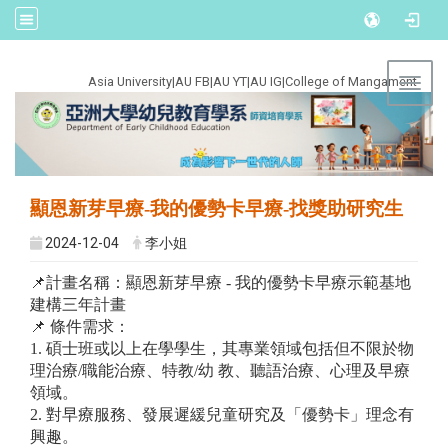
:::
Asia University
|
AU FB
|
AU YT
|
AU IG
|
College of Mangament
Toggl
顯恩新芽早療-我的優勢卡早療-找獎助研究生
2024-12-04
李小姐
📌計畫名稱：顯恩新芽早療 - 我的優勢卡早療示範基地
建構三年計畫
📌 條件需求：
1. 碩士班或以上在學學生，其專業領域包括但不限於物
理治療/職能治療、特教/幼 教、聽語治療、心理及早療
領域。
2. 對早療服務、發展遲緩兒童研究及「優勢卡」理念有
興趣。