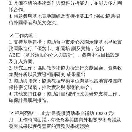
3. 具備不錯的學術寫作與資料分析能力，並能與多方團
隊合作。
4. 願意參與基地實地訓練及支持相關工作(例如:協助招
待外國學者和英文交流。
📌 工作內容：
1. 支持基地建構：協助台中市愛心家園示範基地早療實
務團隊進行「優勢卡」相關培 訓及實施，包括
ABID（基於活動的介入與設計）、參與本位目標設定
及介入方案。
2. 研究工作：協助教學術協力授進行文獻回顧、資料收
集與分析以及實證相關研究 成果產出
3. 協助與聯繫：協助教授學術單位與基地當地實務團隊
保持密切聯繫，推動實務與 學術的結合。
4. 其他支持任務：協助計畫相關行政與研究支持工作，
確保計畫順利推進。
📌 福利亮點： - 此計畫提供獎助學金補助 10000 元/
月，工作時間面議 - 有機會參與國內外相關學術會議及
發表成果以獲得豐富的實務與學術經驗