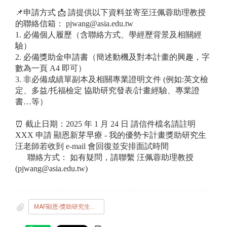
📌申請方式 📩 請提供以下資料並寄至汪佩蓉助理教授
的聯絡信箱： pjwang@asia.edu.tw
1. 必備個人履歷（含聯絡方式、學經歷背景及相關經
驗）
2. 必備獎助金申請書（簡述動機及對本計畫的興趣，字
數為一頁 A4 即可）
3. 非必備成績單副本及相關專業證明文件 (例如:英文檢
定、多益/托福檢定 協助研究發表/計畫經驗、專業證
書…等）
⏰ 截止日期：2025 年 1 月 24 日 請信件檔名請註明
XXX 申請 顯恩新芽早療 - 我的優勢卡計畫獎助研究生
汪老師若收到 e-mail 會回復並安排面試時間
聯絡方式： 如有疑問，請聯繫 汪佩蓉助理教授
(pjwang@asia.edu.tw)
MAF顯恩-獎助研究生招募12.02.2024.pdf