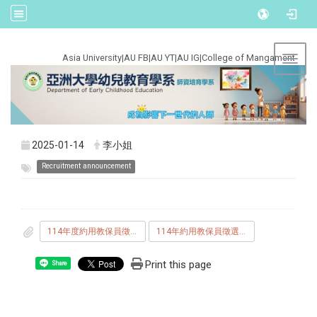
:::
Asia University
|
AU FB
|
AU YT
|
AU IG
|
College of Mangament
Toggl
2025-01-14
李小姐
Recruitment announcement
114年度約用教保員徵選簡章.pdf
114年約用教保員徵選報名表.doc
Print this page
Share