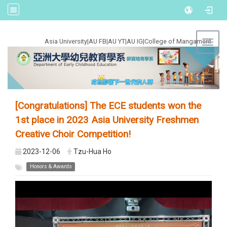
:::
Asia University
|
AU FB
|
AU YT
|
AU IG
|
College of Mangament
Toggl
[Congratulations] The ECE students won the
1st place in 2023 Asia University Freshmen
Creative Choir Competition!
2023-12-06
Tzu-Hua Ho
Honors & Awards