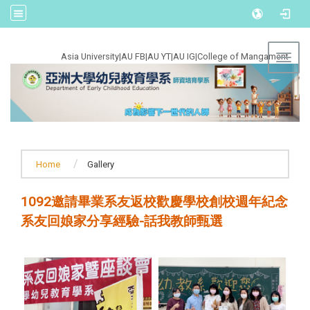
:::
Asia University
|
AU FB
|
AU YT
|
AU IG
|
College of Mangament
Toggl
Home
Gallery
1092邀請畢業系友返校歡慶學校創校週年紀念
系友回娘家分享經驗-話我教師甄選