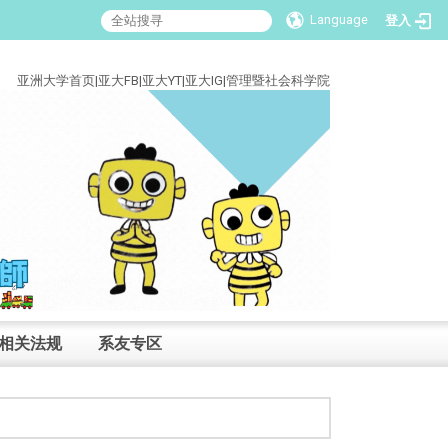
Language
登入
:::
亚洲大学首页
|
亚大FB
|
亚大YT
|
亚大IG
|
管理暨社会科学院
相关法规
系友专区