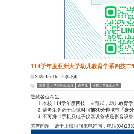
114学年度亚洲大学幼儿教育学系四技二
2025-06-16
李小姐
重要
大学部招生讯息
高中生
四技二专甄选入学
敬致各位考生:
本校 114学年度四技二专甄试，幼儿教育
请考生务必于面试时间
前30分钟
携带
「身分
不可携带手机及电子仪器设备或是影音设备
若有问题，请于上班时间来电询问，电话(04)2332