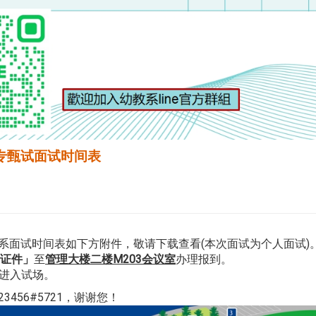
专甄试面试时间表
学系面试时间表如下方附件，敬请下载查看(本次面试为个人面试)
证件」
至
管理大楼二楼M203会议室
办理报到。
进入试场。
3456#5721，谢谢您！