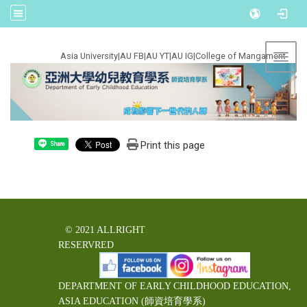
:::
Asia University
|
AU FB
|
AU YT
|
AU IG
|
College of Mangament
Toggl
Print this page
Share
© 2021 ALLRIGHT
RESERVRED
DEPARTMENT OF EARLY CHILDHOOD EDUCATION,
ASIA EDUCATION (師資培育學系)